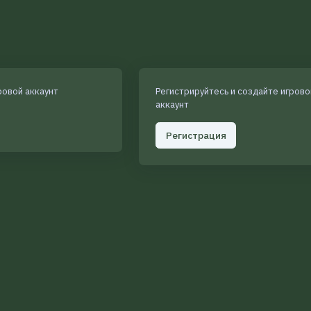
ровой аккаунт
Регистрируйтесь и создайте игрово
аккаунт
Регистрация